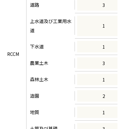
道路
3
上水道及び工業用水
1
道
下水道
1
RCCM
農業土木
3
森林土木
1
造園
2
地質
1
土質及び基礎
3