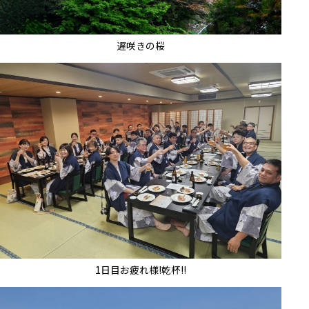
遅咲きの桜
1日目お疲れ様!乾杯!!