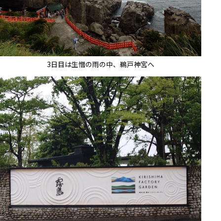
3日目は生憎の雨の中、鵜戸神宮へ