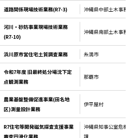
道路関係現場技術業務(R7-3)
沖縄県中部土木事務所
河川・砂防事業現場技術業務
沖縄県南部土木事務所
(R7-10)
浜川原市営住宅土質調査業務
糸満市
令和7年度 旧最終処分場沈下定
那覇市
点観測業務
農業基盤整備促進事業(田名地
伊平屋村
区)測量設計業務
R7住宅等開発磁気探査支援事業
沖縄県知事公室危機管理
審査円滑化業務
課