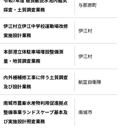
令和7年度 板良敷配水池内磁気
与那原町
探査・土質調査業務
伊江村立伊江中学校運動場改修
伊江村
実施設計業務
本部港立体駐車場増設整備測
伊江村
量・地質調査業務
内外柵補修工事に伴う土質調査
航空自衛隊
及び設計業務
南城市農畜水産物利用促進拠点
整備事業ランドスケープ基本及
南城市
び実施設計照査業務